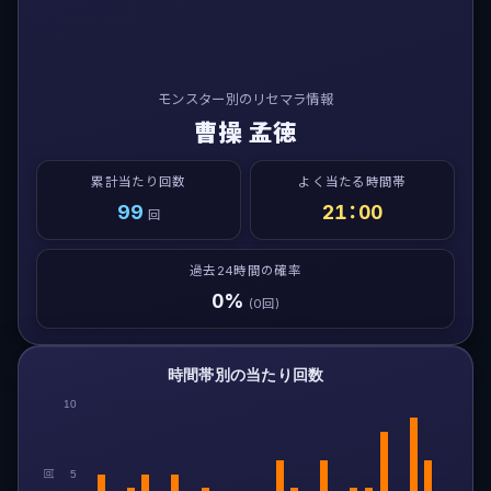
モンスター別のリセマラ情報
曹操 孟徳
累計当たり回数
よく当たる時間帯
99
21：00
回
過去24時間の確率
0%
(0回)
時間帯別の当たり回数
10
回
5