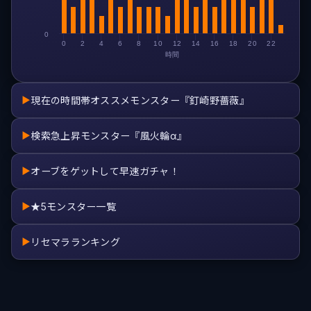
0
0
2
4
6
8
10
12
14
16
18
20
22
時間
現在の時間帯オススメモンスター『釘崎野薔薇』
▶
検索急上昇モンスター『風火輪α』
▶
オーブをゲットして早速ガチャ！
▶
★5モンスター一覧
▶
リセマラランキング
▶