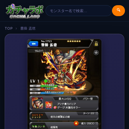
🔍
TOP
›
曹操 孟徳