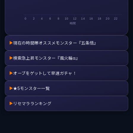
0
2
4
6
8
10
12
14
16
18
20
22
時間
現在の時間帯オススメモンスター『五条悟』
▶
検索急上昇モンスター『風火輪α』
▶
オーブをゲットして早速ガチャ！
▶
★5モンスター一覧
▶
リセマラランキング
▶