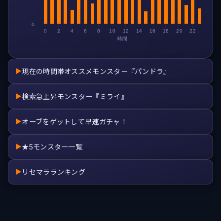
0
0
2
4
6
8
10
12
14
16
18
20
22
時間
現在の時間帯オススメモンスター『パンドラ』
▶
検索急上昇モンスター『ミライ』
▶
オーブをゲットして早速ガチャ！
▶
★5モンスター一覧
▶
リセマラランキング
▶