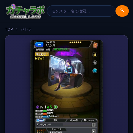
🔍
TOP
›
バトラ