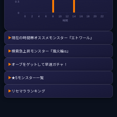
0.5
0
0
2
4
6
8
10
12
14
16
18
20
22
時間
現在の時間帯オススメモンスター『エトワール』
▶
検索急上昇モンスター『風火輪α』
▶
オーブをゲットして早速ガチャ！
▶
★5モンスター一覧
▶
リセマラランキング
▶