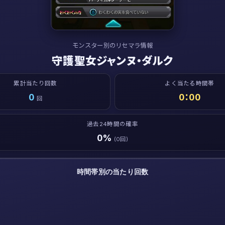
モンスター別のリセマラ情報
守護聖女ジャンヌ・ダルク
累計当たり回数
よく当たる時間帯
0
0：00
回
過去24時間の確率
0%
(0回)
時間帯別の当たり回数