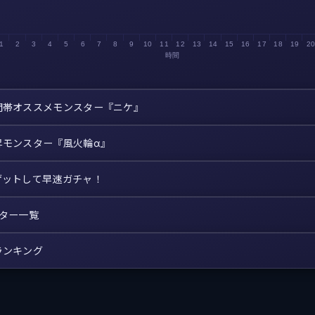
1
2
3
4
5
6
7
8
9
10
11
12
13
14
15
16
17
18
19
2
時間
間帯オススメモンスター『ニケ』
昇モンスター『風火輪α』
ゲットして早速ガチャ！
スター一覧
ランキング