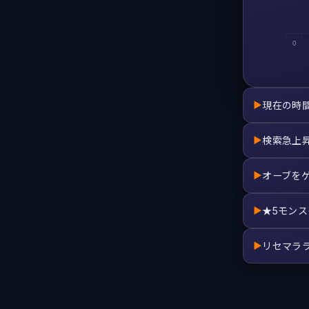
0
現在の時
▶
検索急上
▶
オーブを
▶
★5モン
▶
リセマラ
▶