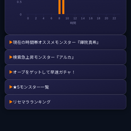
0.5
0
0
2
4
6
8
10
12
14
16
18
20
22
時間
現在の時間帯オススメモンスター『禪院真希』
▶
検索急上昇モンスター『アルカ』
▶
オーブをゲットして早速ガチャ！
▶
★5モンスター一覧
▶
リセマラランキング
▶