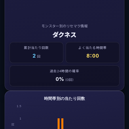
モンスター別のリセマラ情報
ダクネス
累計当たり回数
よく当たる時間帯
2
8：00
回
過去24時間の確率
0%
(0回)
時間帯別の当たり回数
1.5
1
回