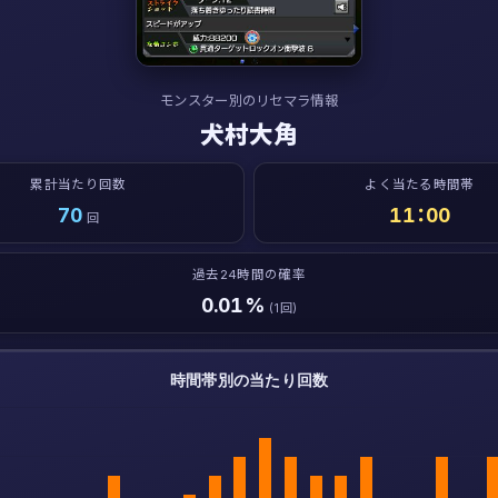
モンスター別のリセマラ情報
犬村大角
累計当たり回数
よく当たる時間帯
70
11：00
回
過去24時間の確率
0.01%
(1回)
時間帯別の当たり回数