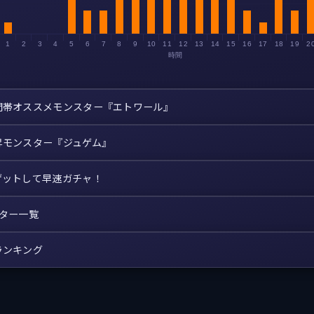
1
2
3
4
5
6
7
8
9
10
11
12
13
14
15
16
17
18
19
2
時間
間帯オススメモンスター『エトワール』
昇モンスター『ジュゲム』
ゲットして早速ガチャ！
スター一覧
ランキング