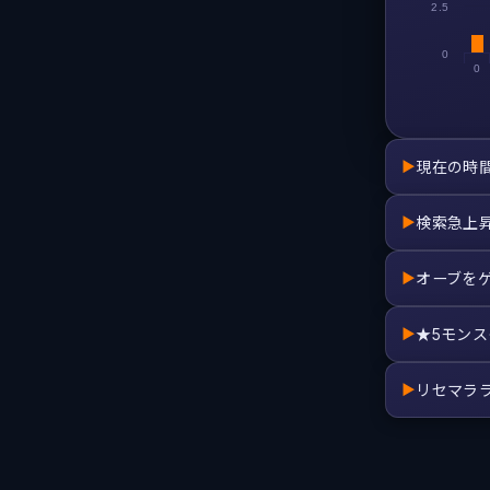
2.5
0
0
現在の時
▶
検索急上
▶
オーブを
▶
★5モン
▶
リセマラ
▶