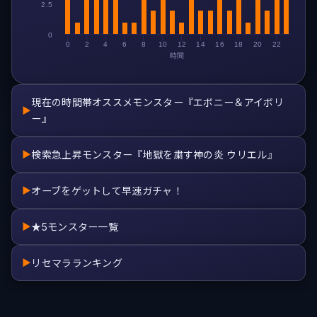
2.5
0
0
2
4
6
8
10
12
14
16
18
20
22
時間
現在の時間帯オススメモンスター『エボニー＆アイボリ
▶
ー』
検索急上昇モンスター『地獄を粛す神の炎 ウリエル』
▶
オーブをゲットして早速ガチャ！
▶
★5モンスター一覧
▶
リセマラランキング
▶