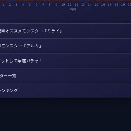
1
2
3
4
5
6
7
8
9
10
11
12
13
14
15
16
17
18
19
2
時間
間帯オススメモンスター『ミライ』
昇モンスター『アルカ』
ゲットして早速ガチャ！
スター一覧
ランキング