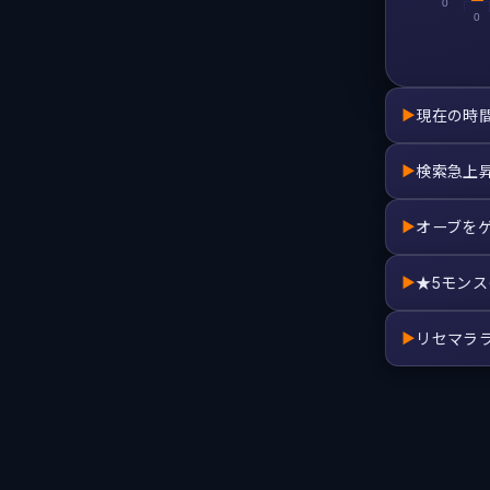
0
0
現在の時
▶
検索急上
▶
オーブを
▶
★5モン
▶
リセマラ
▶