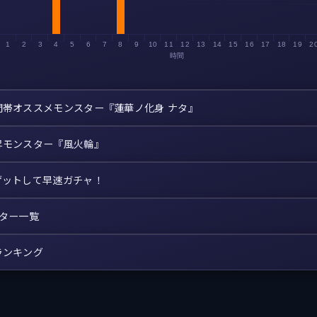
1
2
3
4
5
6
7
8
9
10
11
12
13
14
15
16
17
18
19
2
時間
間帯オススメモンスター『蓮華ノ化身 ナタ』
昇モンスター『風火輪』
ゲットして早速ガチャ！
スター一覧
ランキング