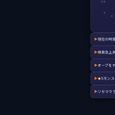
0.5
0
0
現在の時
▶
検索急上
▶
オーブを
▶
★5モン
▶
リセマラ
▶