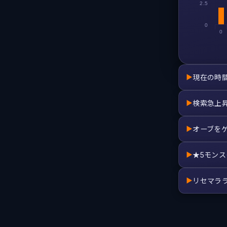
2.5
0
0
現在の時
▶
検索急上
▶
オーブを
▶
★5モン
▶
リセマラ
▶