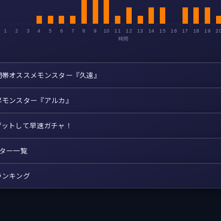
1
2
3
4
5
6
7
8
9
10
11
12
13
14
15
16
17
18
19
2
時間
間帯オススメモンスター『久遠』
昇モンスター『アルカ』
ゲットして早速ガチャ！
スター一覧
ランキング