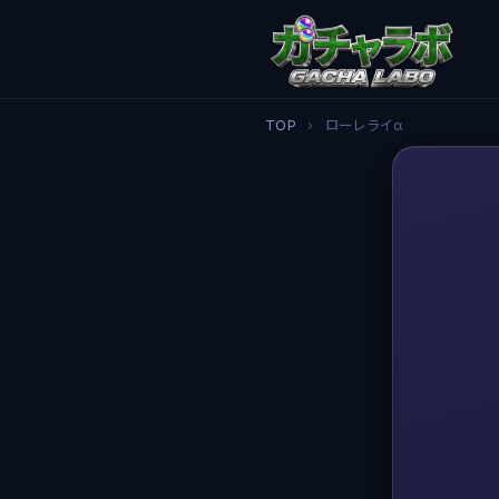
TOP
›
ローレライα