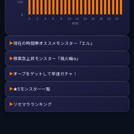
100
0
0
2
4
6
8
10
12
14
16
18
20
22
時間
現在の時間帯オススメモンスター『エル』
▶
検索急上昇モンスター『風火輪α』
▶
オーブをゲットして早速ガチャ！
▶
★5モンスター一覧
▶
リセマラランキング
▶