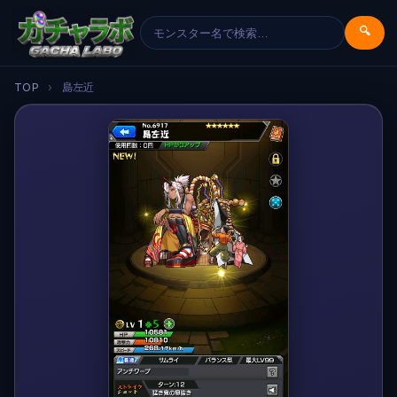
🔍
TOP
›
島左近