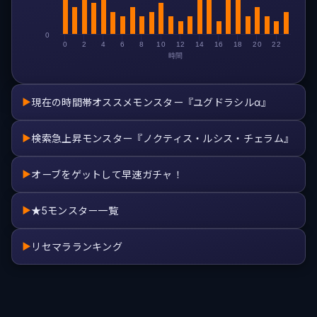
0
0
2
4
6
8
10
12
14
16
18
20
22
時間
現在の時間帯オススメモンスター『ユグドラシルα』
▶
検索急上昇モンスター『ノクティス・ルシス・チェラム』
▶
オーブをゲットして早速ガチャ！
▶
★5モンスター一覧
▶
リセマラランキング
▶