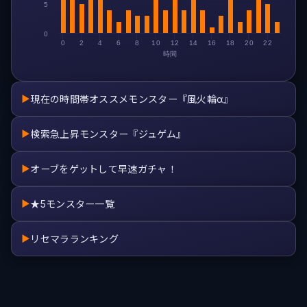
5
0
0
2
4
6
8
10
12
14
16
18
20
22
時間
現在の時間帯オススメモンスター『風火輪α』
▶
検索急上昇モンスター『ジュゲム』
▶
オーブをゲットして早速ガチャ！
▶
★5モンスター一覧
▶
リセマラランキング
▶