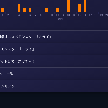
1
2
3
4
5
6
7
8
9
10
11
12
13
14
15
16
17
18
19
2
時間
間帯オススメモンスター『ミライ』
昇モンスター『ミライ』
ゲットして早速ガチャ！
スター一覧
ランキング