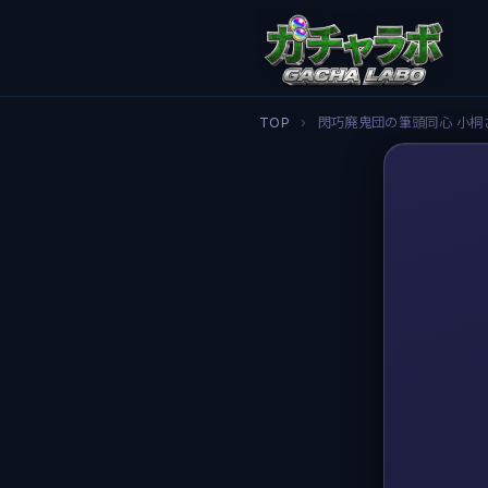
TOP
›
閃巧廃鬼団の筆頭同心 小桐