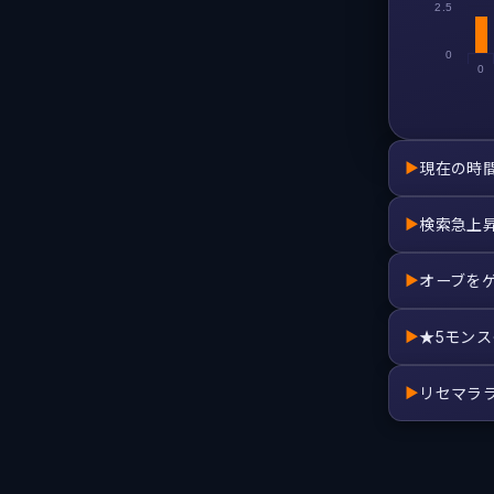
2.5
0
0
現在の時
▶
検索急上
▶
オーブを
▶
★5モン
▶
リセマラ
▶