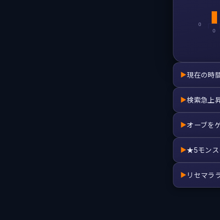
0
0
現在の時
▶
検索急上
▶
オーブを
▶
★5モン
▶
リセマラ
▶