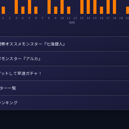
1
2
3
4
5
6
7
8
9
10
11
12
13
14
15
16
17
18
19
2
時間
間帯オススメモンスター『七海健人』
昇モンスター『アルカ』
ゲットして早速ガチャ！
スター一覧
ランキング