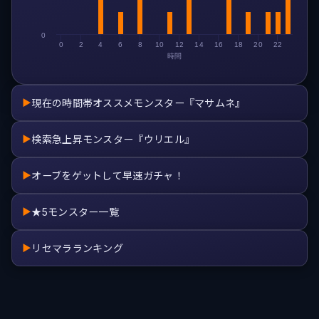
0
0
2
4
6
8
10
12
14
16
18
20
22
時間
現在の時間帯オススメモンスター『マサムネ』
▶
検索急上昇モンスター『ウリエル』
▶
オーブをゲットして早速ガチャ！
▶
★5モンスター一覧
▶
リセマラランキング
▶