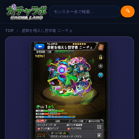
🔍
TOP
›
虚無を唱えし哲学者 ニーチェ