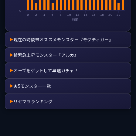
0
0
2
4
6
8
10
12
14
16
18
20
22
時間
現在の時間帯オススメモンスター『モグディガー』
▶
検索急上昇モンスター『アルカ』
▶
オーブをゲットして早速ガチャ！
▶
★5モンスター一覧
▶
リセマラランキング
▶