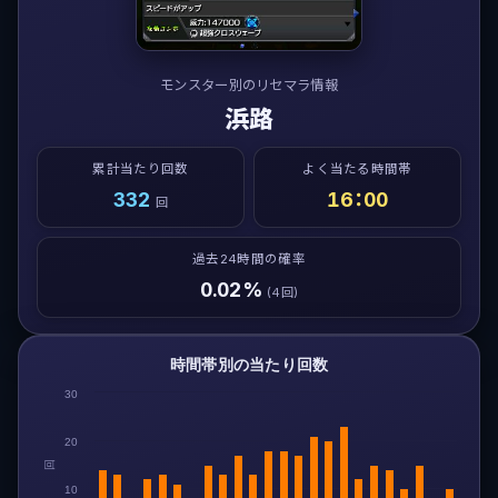
モンスター別のリセマラ情報
浜路
累計当たり回数
よく当たる時間帯
332
16：00
回
過去24時間の確率
0.02%
(4回)
時間帯別の当たり回数
30
20
回
10