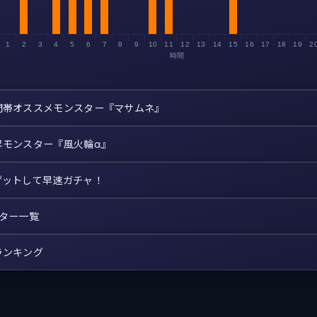
1
2
3
4
5
6
7
8
9
10
11
12
13
14
15
16
17
18
19
2
時間
間帯オススメモンスター『マサムネ』
昇モンスター『風火輪α』
ゲットして早速ガチャ！
スター一覧
ランキング