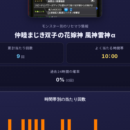
モンスター別のリセマラ情報
仲睦まじき双子の花嫁神 風神雷神α
累計当たり回数
よく当たる時間帯
9
10：00
回
過去24時間の確率
0%
(0回)
時間帯別の当たり回数