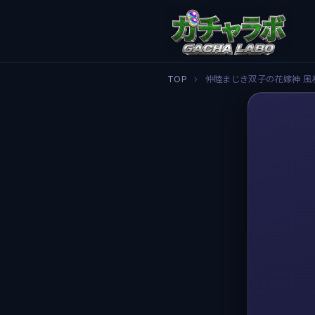
TOP
›
仲睦まじき双子の花嫁神 風