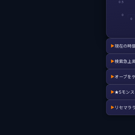
0.5
0
0
現在の時
▶
検索急上
▶
オーブを
▶
★5モン
▶
リセマラ
▶