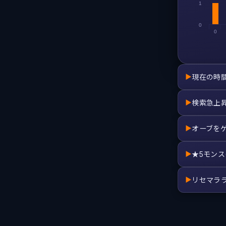
1
0
0
現在の時
▶
検索急上
▶
オーブを
▶
★5モン
▶
リセマラ
▶