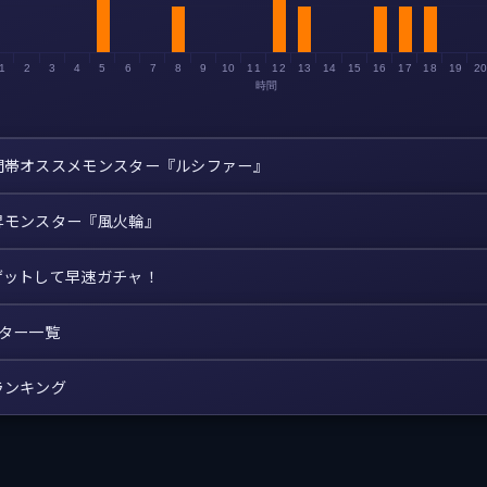
1
2
3
4
5
6
7
8
9
10
11
12
13
14
15
16
17
18
19
2
時間
間帯オススメモンスター『ルシファー』
昇モンスター『風火輪』
ゲットして早速ガチャ！
スター一覧
ランキング