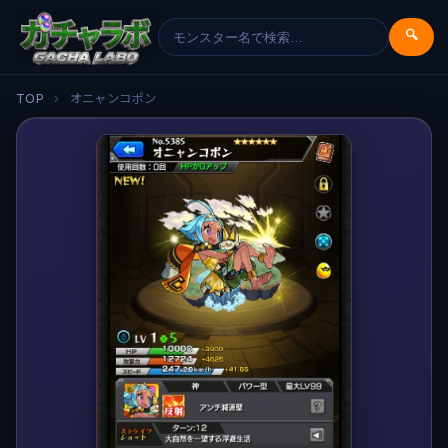
🔍
TOP
›
オニャンコポン