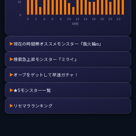
10
0
0
2
4
6
8
10
12
14
16
18
20
22
時間
現在の時間帯オススメモンスター『風火輪α』
▶
検索急上昇モンスター『ミライ』
▶
オーブをゲットして早速ガチャ！
▶
★5モンスター一覧
▶
リセマラランキング
▶