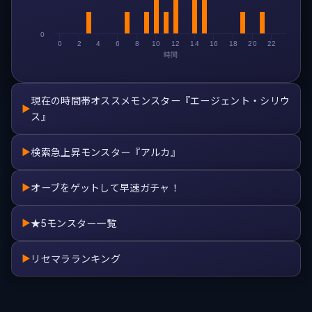
0
0
2
4
6
8
10
12
14
16
18
20
22
時間
現在の時間帯オススメモンスター『エージェント・シリウ
▶
ス』
検索急上昇モンスター『アルカ』
▶
オーブをゲットして早速ガチャ！
▶
★5モンスター一覧
▶
リセマラランキング
▶