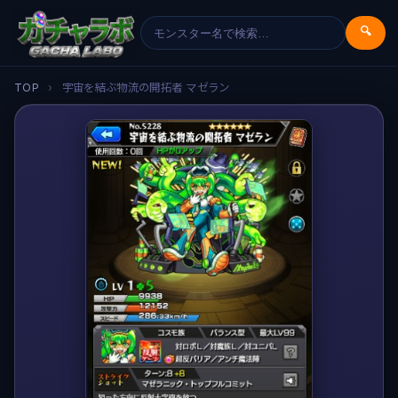
🔍
TOP
›
宇宙を結ぶ物流の開拓者 マゼラン