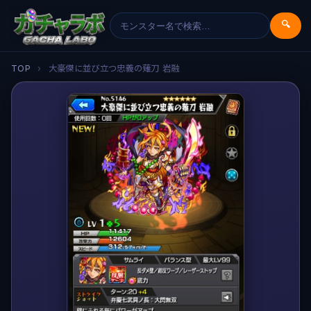
🔍
TOP
›
大豪傑に並び立つ忠義の薙刀 岩融