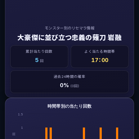
モンスター別のリセマラ情報
大豪傑に並び立つ忠義の薙刀 岩融
累計当たり回数
よく当たる時間帯
5
17：00
回
過去24時間の確率
0%
(0回)
時間帯別の当たり回数
1.5
1
回