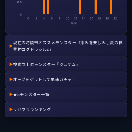
0.5
0
0
2
4
6
8
10
12
14
16
18
20
22
時間
現在の時間帯オススメモンスター『恵みを楽しみし夏の世
▶
界神ユグドラシルo』
検索急上昇モンスター『ジュゲム』
▶
オーブをゲットして早速ガチャ！
▶
★5モンスター一覧
▶
リセマラランキング
▶