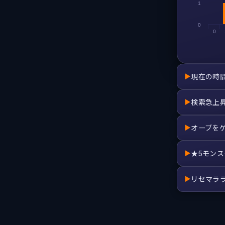
1
0
0
現在の時
▶
検索急上
▶
オーブを
▶
★5モン
▶
リセマラ
▶