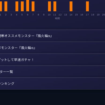
1
2
3
4
5
6
7
8
9
10
11
12
13
14
15
16
17
18
19
2
時間
間帯オススメモンスター『風火輪α』
昇モンスター『風火輪α』
ゲットして早速ガチャ！
スター一覧
ランキング