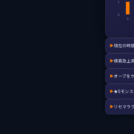
1
0
0
現在の時
▶
検索急上
▶
オーブを
▶
★5モン
▶
リセマラ
▶