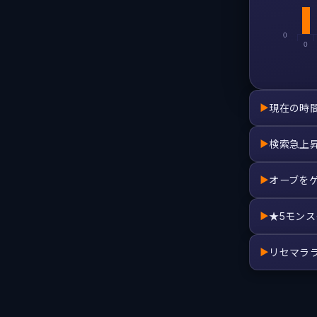
0
0
現在の時
▶
検索急上
▶
オーブを
▶
★5モン
▶
リセマラ
▶