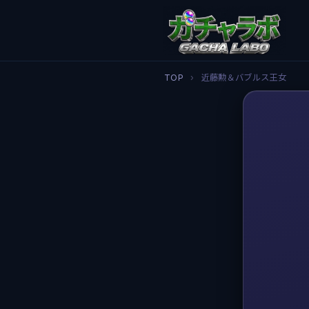
TOP
›
近藤勲＆バブルス王女