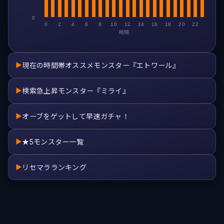
0
0
2
4
6
8
10
12
14
16
18
20
22
時間
現在の時間帯オススメモンスター『エトワール』
▶
検索急上昇モンスター『ミライ』
▶
オーブをゲットして早速ガチャ！
▶
★5モンスター一覧
▶
リセマラランキング
▶