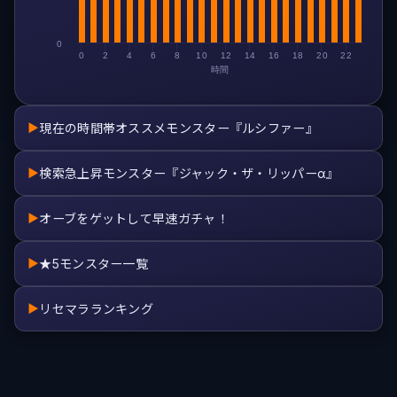
0
0
2
4
6
8
10
12
14
16
18
20
22
時間
現在の時間帯オススメモンスター『ルシファー』
▶
検索急上昇モンスター『ジャック・ザ・リッパーα』
▶
オーブをゲットして早速ガチャ！
▶
★5モンスター一覧
▶
リセマラランキング
▶