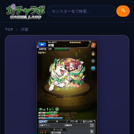
🔍
TOP
›
伏姫