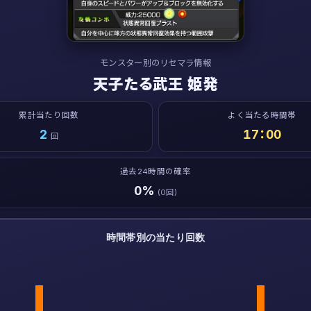
モンスター別のリセマラ情報
天子たる武王 姫発
累計当たり回数
よく当たる時間帯
2
17：00
回
過去24時間の確率
0%
(0回)
時間帯別の当たり回数