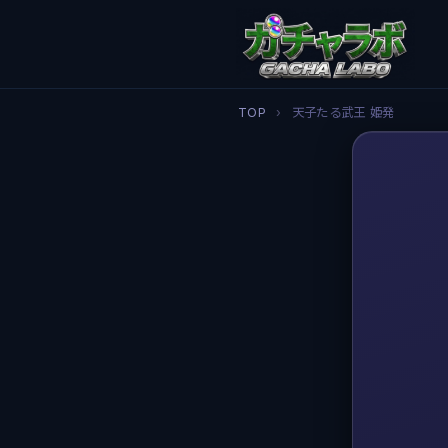
TOP
›
天子たる武王 姫発