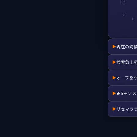
0.5
0
0
現在の時
▶
検索急上
▶
オーブを
▶
★5モン
▶
リセマラ
▶