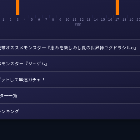
1
2
3
4
5
6
7
8
9
10
11
12
13
14
15
16
17
18
19
2
時間
間帯オススメモンスター『恵みを楽しみし夏の世界神ユグドラシルo』
昇モンスター『ジュゲム』
ゲットして早速ガチャ！
スター一覧
ランキング