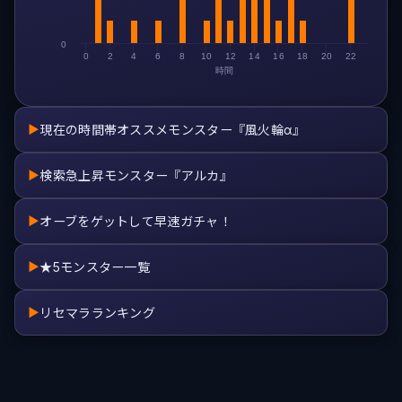
0
0
2
4
6
8
10
12
14
16
18
20
22
時間
現在の時間帯オススメモンスター『風火輪α』
▶
検索急上昇モンスター『アルカ』
▶
オーブをゲットして早速ガチャ！
▶
★5モンスター一覧
▶
リセマラランキング
▶