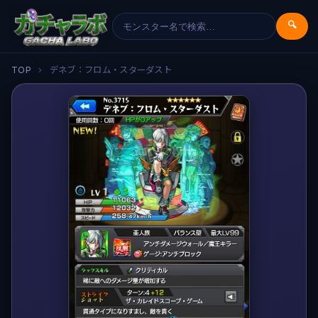
🔍
TOP
›
デネブ：フロム・スターダスト