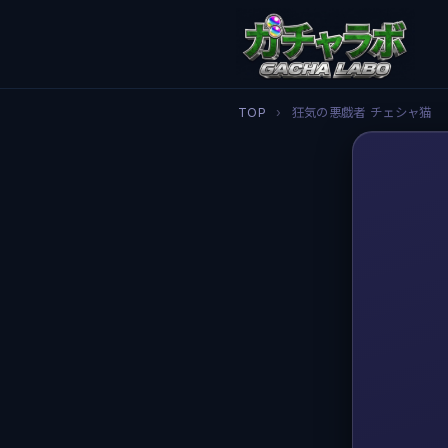
TOP
›
狂気の悪戯者 チェシャ猫