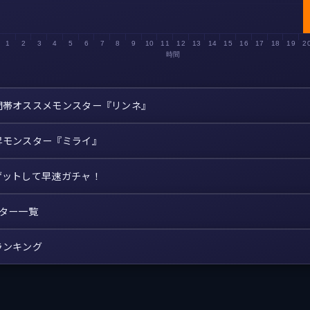
1
2
3
4
5
6
7
8
9
10
11
12
13
14
15
16
17
18
19
2
時間
間帯オススメモンスター『リンネ』
昇モンスター『ミライ』
ゲットして早速ガチャ！
スター一覧
ランキング