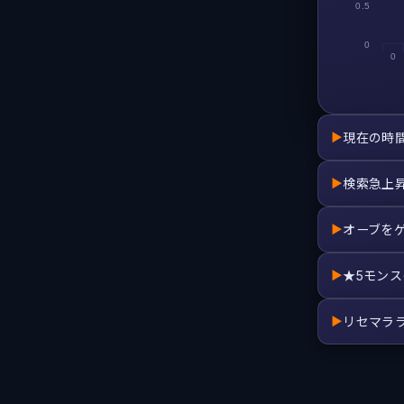
0.5
0
0
現在の時
▶
検索急上
▶
オーブを
▶
★5モン
▶
リセマラ
▶