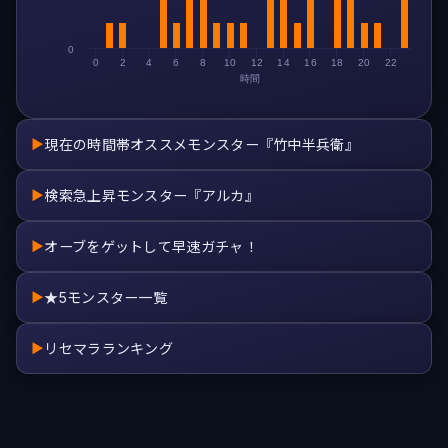
0
0
2
4
6
8
10
12
14
16
18
20
22
時間
現在の時間帯オススメモンスター『竹中半兵衛』
▶
検索急上昇モンスター『アルカ』
▶
オーブをゲットして早速ガチャ！
▶
★5モンスター一覧
▶
リセマラランキング
▶