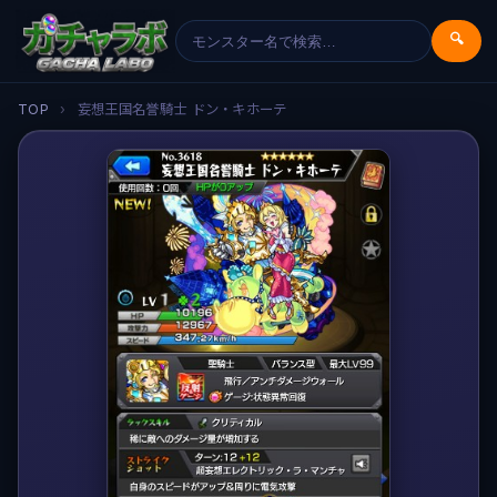
🔍
TOP
›
妄想王国名誉騎士 ドン・キホーテ