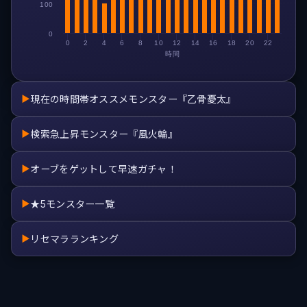
100
0
0
2
4
6
8
10
12
14
16
18
20
22
時間
現在の時間帯オススメモンスター『乙骨憂太』
▶
検索急上昇モンスター『風火輪』
▶
オーブをゲットして早速ガチャ！
▶
★5モンスター一覧
▶
リセマラランキング
▶