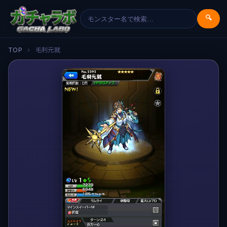
🔍
TOP
›
毛利元就