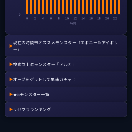
0
0
2
4
6
8
10
12
14
16
18
20
22
時間
現在の時間帯オススメモンスター『エボニー＆アイボリ
▶
ー』
検索急上昇モンスター『アルカ』
▶
オーブをゲットして早速ガチャ！
▶
★5モンスター一覧
▶
リセマラランキング
▶