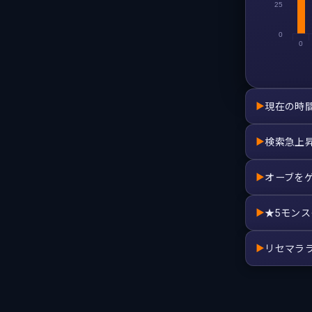
25
0
0
現在の時
▶
検索急上
▶
オーブを
▶
★5モン
▶
リセマラ
▶