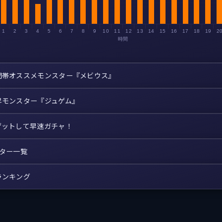
1
2
3
4
5
6
7
8
9
10
11
12
13
14
15
16
17
18
19
2
時間
間帯オススメモンスター『メビウス』
昇モンスター『ジュゲム』
ゲットして早速ガチャ！
スター一覧
ランキング