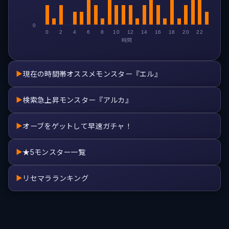
0
0
2
4
6
8
10
12
14
16
18
20
22
時間
現在の時間帯オススメモンスター『エル』
▶
検索急上昇モンスター『アルカ』
▶
オーブをゲットして早速ガチャ！
▶
★5モンスター一覧
▶
リセマラランキング
▶