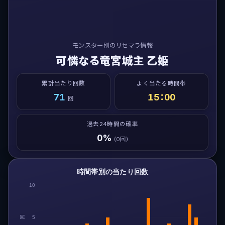
モンスター別のリセマラ情報
可憐なる竜宮城主 乙姫
累計当たり回数
よく当たる時間帯
71
15：00
回
過去24時間の確率
0%
(0回)
時間帯別の当たり回数
10
回
5