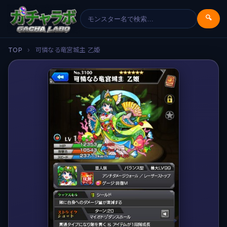
🔍
TOP
›
可憐なる竜宮城主 乙姫