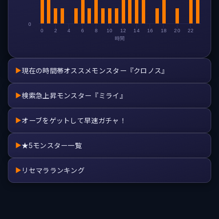
0
0
2
4
6
8
10
12
14
16
18
20
22
時間
現在の時間帯オススメモンスター『クロノス』
▶
検索急上昇モンスター『ミライ』
▶
オーブをゲットして早速ガチャ！
▶
★5モンスター一覧
▶
リセマラランキング
▶