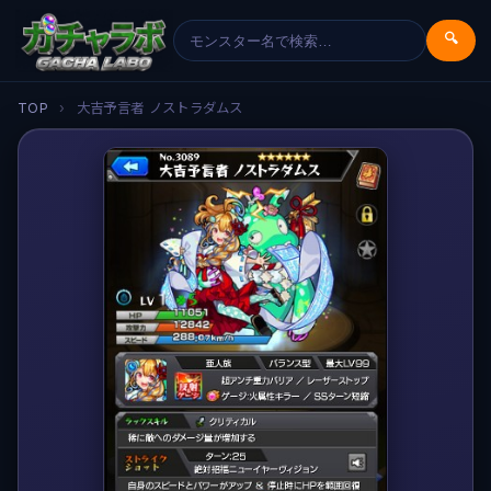
🔍
TOP
›
大吉予言者 ノストラダムス