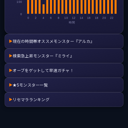
100
0
0
2
4
6
8
10
12
14
16
18
20
22
時間
現在の時間帯オススメモンスター『アルカ』
▶
検索急上昇モンスター『ミライ』
▶
オーブをゲットして早速ガチャ！
▶
★5モンスター一覧
▶
リセマラランキング
▶