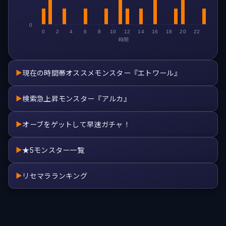
0
0
2
4
6
8
10
12
14
16
18
20
22
時間
現在の時間帯オススメモンスター『エトワール』
▶
検索急上昇モンスター『アルカ』
▶
オーブをゲットして早速ガチャ！
▶
★5モンスター一覧
▶
リセマラランキング
▶