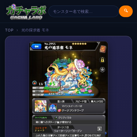
🔍
TOP
›
光の探求者 モネ