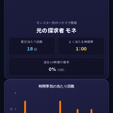
モンスター別のリセマラ情報
光の探求者 モネ
累計当たり回数
よく当たる時間帯
18
1：00
回
過去24時間の確率
0%
(0回)
時間帯別の当たり回数
4
回
2