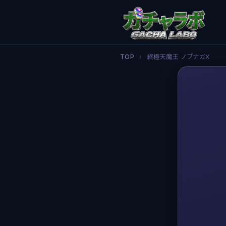
TOP
›
終極天魔王 ノブナガX