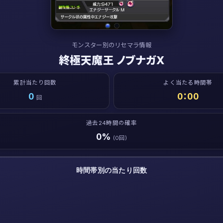
モンスター別のリセマラ情報
終極天魔王 ノブナガX
累計当たり回数
よく当たる時間帯
0
0：00
回
過去24時間の確率
0%
(0回)
時間帯別の当たり回数