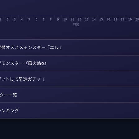
1
2
3
4
5
6
7
8
9
10
11
12
13
14
15
16
17
18
19
2
時間
間帯オススメモンスター『エル』
昇モンスター『風火輪α』
ゲットして早速ガチャ！
スター一覧
ランキング