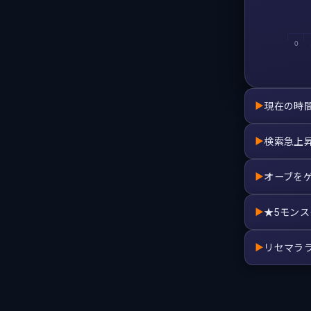
0
現在の時
▶
検索急上
▶
オーブを
▶
★5モン
▶
リセマラ
▶