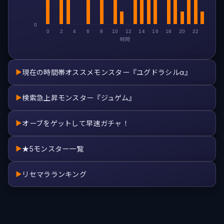
0
0
2
4
6
8
10
12
14
16
18
20
22
時間
現在の時間帯オススメモンスター『ユグドラシルα』
▶
検索急上昇モンスター『ジュゲム』
▶
オーブをゲットして早速ガチャ！
▶
★5モンスター一覧
▶
リセマラランキング
▶