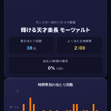
モンスター別のリセマラ情報
輝ける天才楽長 モーツァルト
累計当たり回数
よく当たる時間帯
38
2：00
回
過去24時間の確率
0%
(0回)
時間帯別の当たり回数
5
回
2.5