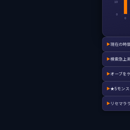
10
0
0
現在の時
▶
検索急上
▶
オーブを
▶
★5モン
▶
リセマラ
▶