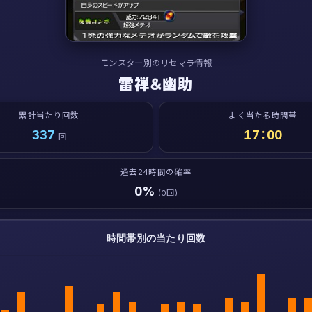
モンスター別のリセマラ情報
雷禅＆幽助
累計当たり回数
よく当たる時間帯
337
17：00
回
過去24時間の確率
0%
(0回)
時間帯別の当たり回数