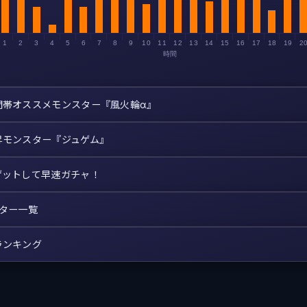
1
2
3
4
5
6
7
8
9
10
11
12
13
14
15
16
17
18
19
2
時間
間帯オススメモンスター『風火輪α』
昇モンスター『ジュゲム』
ゲットして早速ガチャ！
スター一覧
ランキング