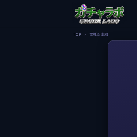
TOP
›
雷禅＆幽助