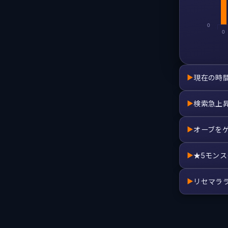
0
0
現在の時
▶
検索急上
▶
オーブを
▶
★5モン
▶
リセマラ
▶