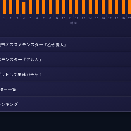
1
2
3
4
5
6
7
8
9
10
11
12
13
14
15
16
17
18
19
2
時間
間帯オススメモンスター『乙骨憂太』
昇モンスター『アルカ』
ゲットして早速ガチャ！
スター一覧
ランキング