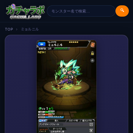
🔍
TOP
›
ミョルニル