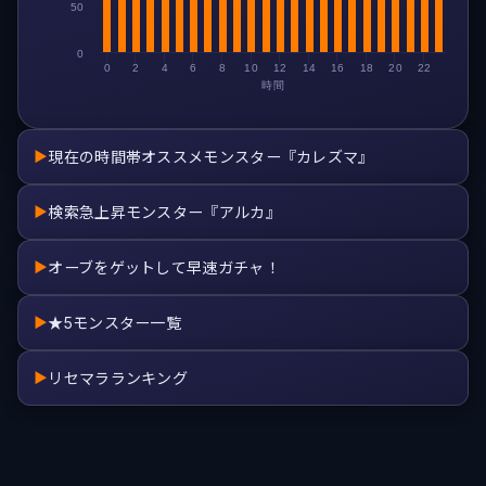
50
0
0
2
4
6
8
10
12
14
16
18
20
22
時間
現在の時間帯オススメモンスター『カレズマ』
▶
検索急上昇モンスター『アルカ』
▶
オーブをゲットして早速ガチャ！
▶
★5モンスター一覧
▶
リセマラランキング
▶