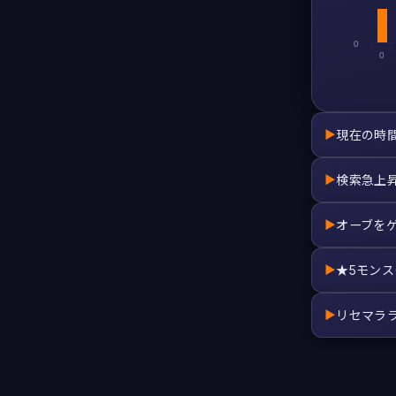
0
0
現在の時
▶
検索急上
▶
オーブを
▶
★5モン
▶
リセマラ
▶