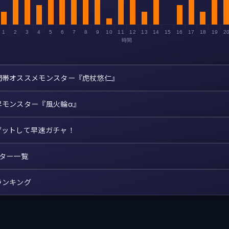
1
2
3
4
5
6
7
8
9
10
11
12
13
14
15
16
17
18
19
2
時間
間帯オススメモンスター『虎杖悠仁』
昇モンスター『風火輪α』
ゲットして早速ガチャ！
スター一覧
ランキング