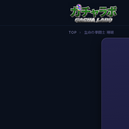
TOP
›
生命の拳闘士 珊瑚