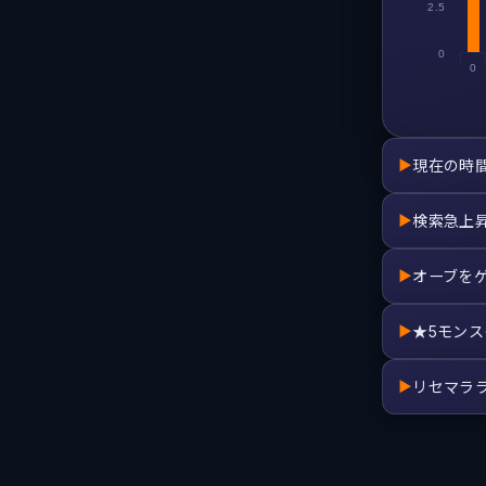
2.5
0
0
現在の時
▶
検索急上
▶
オーブを
▶
★5モン
▶
リセマラ
▶