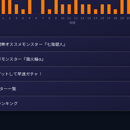
1
2
3
4
5
6
7
8
9
10
11
12
13
14
15
16
17
18
19
2
時間
間帯オススメモンスター『七海健人』
昇モンスター『風火輪α』
ゲットして早速ガチャ！
スター一覧
ランキング