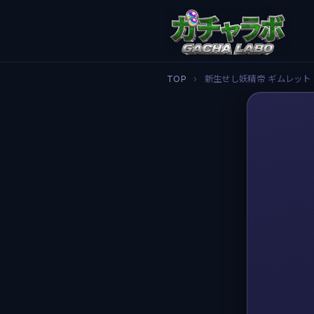
TOP
›
新生せし妖精帝 ギムレット