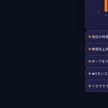
0
0
現在の時
▶
検索急上
▶
オーブを
▶
★5モン
▶
リセマラ
▶