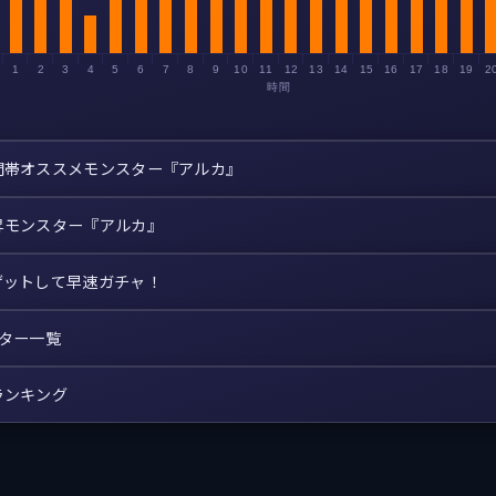
1
2
3
4
5
6
7
8
9
10
11
12
13
14
15
16
17
18
19
2
時間
間帯オススメモンスター『アルカ』
昇モンスター『アルカ』
ゲットして早速ガチャ！
スター一覧
ランキング