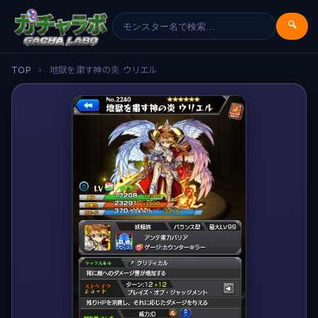
🔍
TOP
›
地獄を粛す神の炎 ウリエル