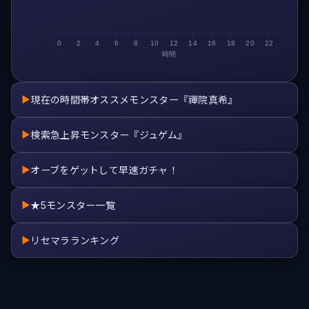
0
2
4
6
8
10
12
14
16
18
20
22
時間
現在の時間帯オススメモンスター『禪院真希』
▶
検索急上昇モンスター『ジュゲム』
▶
オーブをゲットして早速ガチャ！
▶
★5モンスター一覧
▶
リセマラランキング
▶