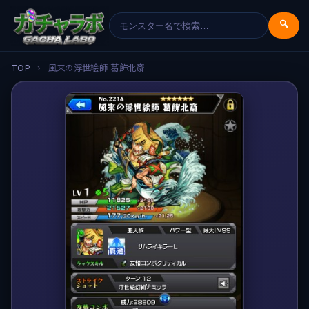
🔍
TOP
›
風来の浮世絵師 葛飾北斎