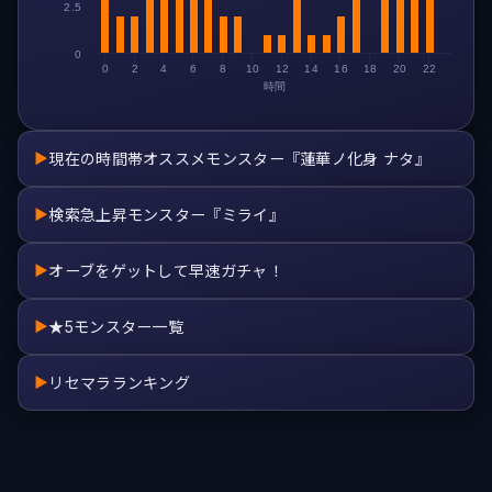
2.5
0
0
2
4
6
8
10
12
14
16
18
20
22
時間
現在の時間帯オススメモンスター『蓮華ノ化身 ナタ』
▶
検索急上昇モンスター『ミライ』
▶
オーブをゲットして早速ガチャ！
▶
★5モンスター一覧
▶
リセマラランキング
▶