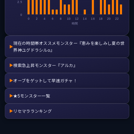
2.5
0
0
2
4
6
8
10
12
14
16
18
20
22
時間
現在の時間帯オススメモンスター『恵みを楽しみし夏の世
▶
界神ユグドラシルo』
検索急上昇モンスター『アルカ』
▶
オーブをゲットして早速ガチャ！
▶
★5モンスター一覧
▶
リセマラランキング
▶