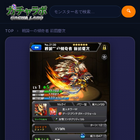
🔍
TOP
›
戦国一の傾奇者 前田慶次